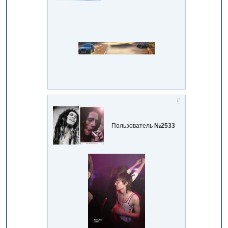
#
Пользователь
№2533