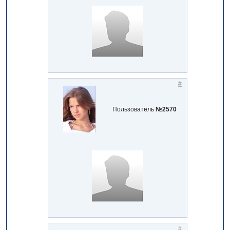
#
Пользователь
№2570
#