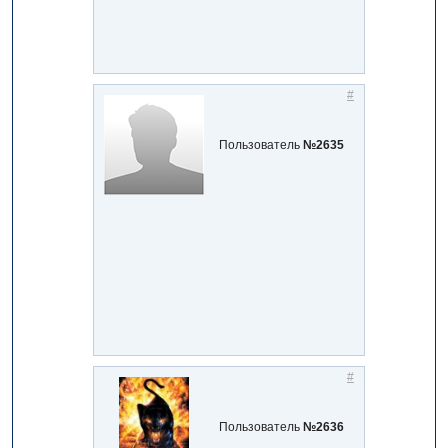
#
Пользователь
№2635
#
Пользователь
№2636