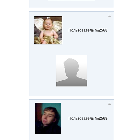
#
Пользователь
№2568
#
Пользователь
№2569