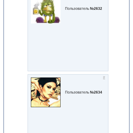
Пользователь
№2632
#
Пользователь
№2634