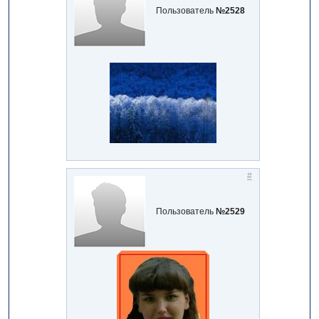
Пользователь
№2528
#
Пользователь
№2529