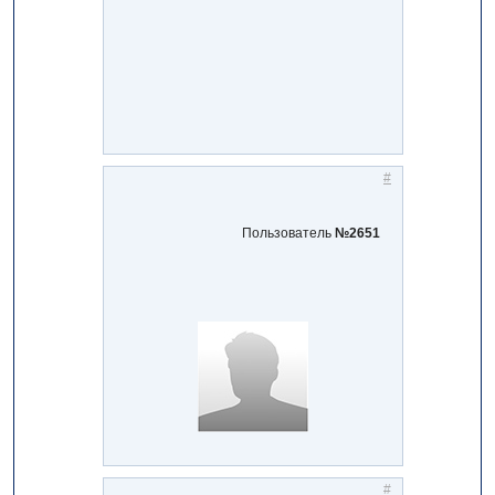
#
Пользователь
№2651
#