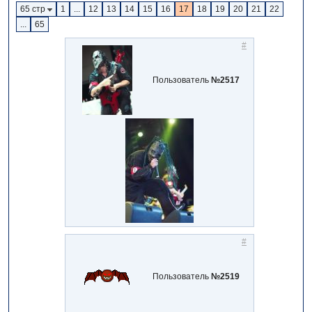
65 стр
1
...
12
13
14
15
16
17
18
19
20
21
22
...
65
#
Пользователь
№2517
#
Пользователь
№2519