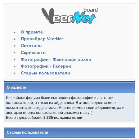
О проекте
Провайдер VeerNet
Логотипы
Скриншоты
Фотографии - Файловый архив
Фотографии - Галереи
Старые пользователи
О разделе
Из файлов форума были вытащены фотографии и аватарки
пользователей, а также их айдишники. В этом разделе можно
посмотреть их в виде списка. Многие помнят свои айдишники, да и
аватарки многих пользователей знакомы глазу :)
Всего здесь собрано
3 235 пользователей
.
Старые пользователи