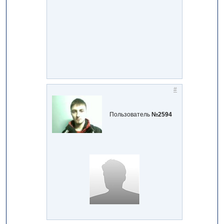
#
Пользователь
№2594