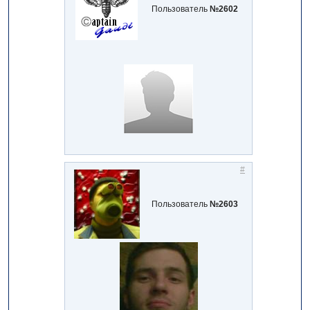
Пользователь
№2602
#
Пользователь
№2603