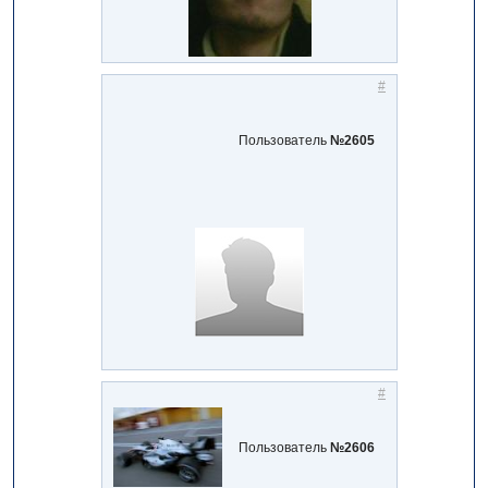
#
Пользователь
№2605
#
Пользователь
№2606