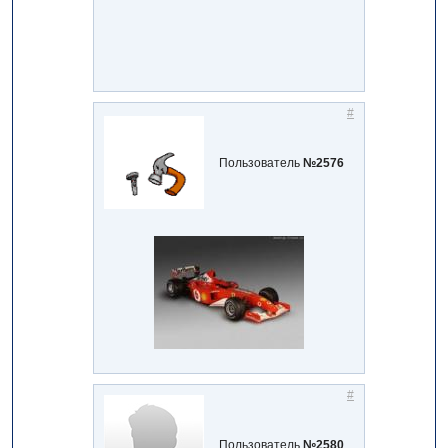
#
Пользователь
№2576
#
Пользователь
№2580