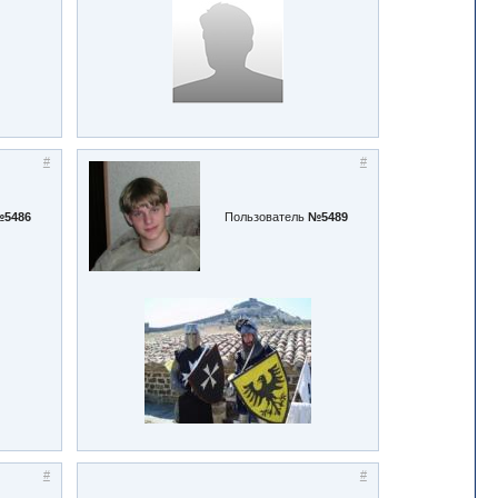
#
#
5486
Пользователь
№5489
#
#