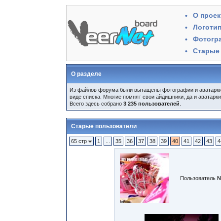
О проек
Логоти
Фотогр
Старые
О разделе
Из файлов форума были вытащены фотографии и аватарки п
виде списка. Многие помнят свои айдишники, да и аватарки
Всего здесь собрано
3 235 пользователей
.
Старые пользователи
65 стр
1
...
35
36
37
38
39
40
41
42
43
4
Пользователь
№