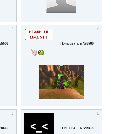
#
#
5503
Пользователь
№5506
#
#
5511
Пользователь
№5514