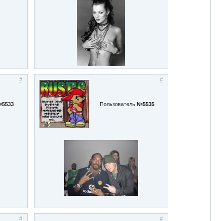
#
#
5533
Пользователь
№5535
#
#