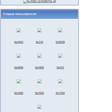
Старые пользователи
№4463
№242
№5838
№6868
№4985
№633
№3490
№2955
№7260