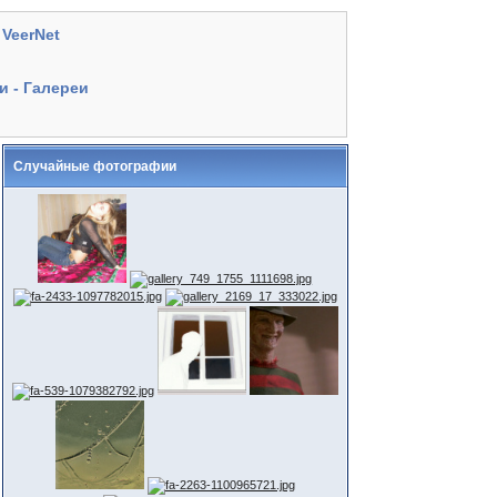
VeerNet
ы
 - Галереи
Случайные фотографии