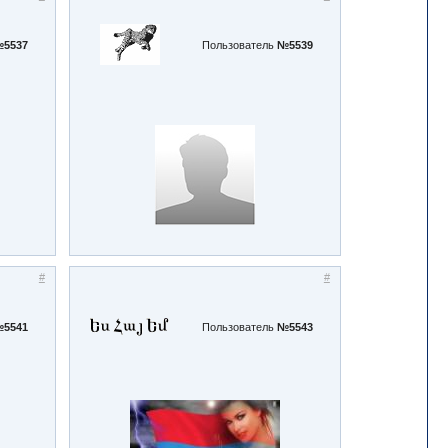
5537
Пользователь
№5539
#
#
5541
Пользователь
№5543