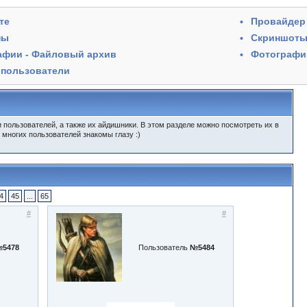
те
Провайдер 
пы
Скриншот
афии - Файловый архив
Фотографии
 пользователи
ользователей, а также их айдишники. В этом разделе можно посмотреть их в
 многих пользователей знакомы глазу :)
4
45
...
65
#
#
5478
Пользователь
№5484