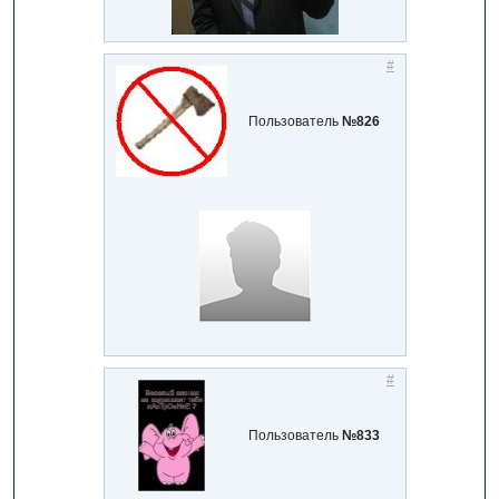
#
Пользователь
№826
#
Пользователь
№833