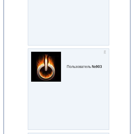
#
Пользователь
№903