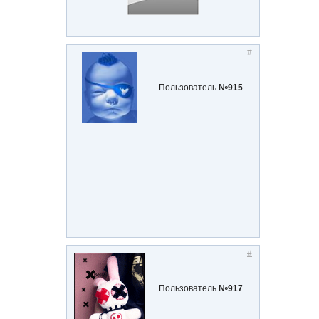
#
Пользователь
№915
#
Пользователь
№917