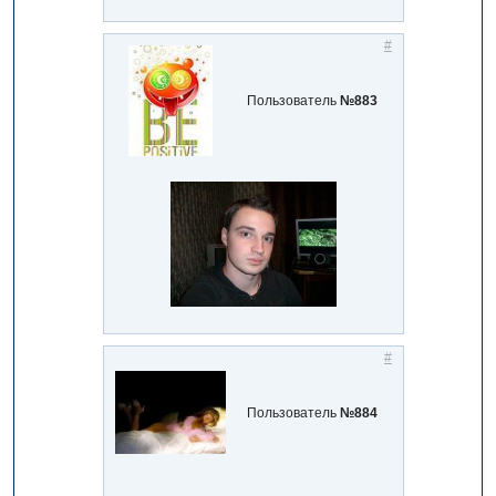
#
Пользователь
№883
#
Пользователь
№884