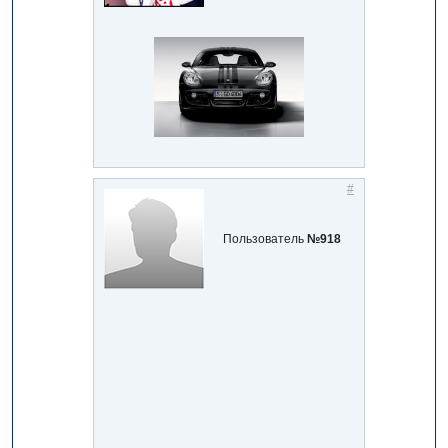
#
Пользователь
№918