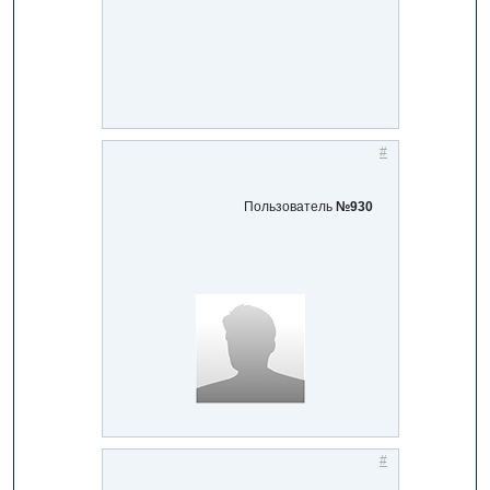
#
Пользователь
№930
#